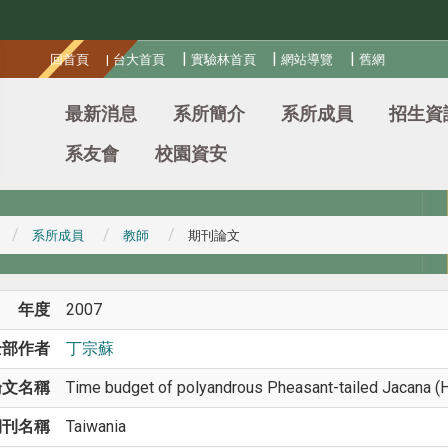
:::
|
|
|
回首頁
|
台大首頁
實驗林首頁
網站導覽
舊網
最新消息
系所簡介
系所成員
招生資
系友會
校園資安
系所成員
教師
期刊論文
年度
2007
全部作者
丁宗蘇
論文名稱
Time budget of polyandrous Pheasant-tailed Jacana (H
期刊名稱
Taiwania