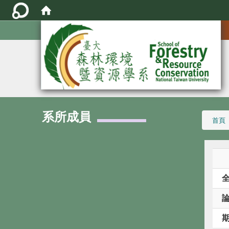
:::
系所成員
:::
首頁