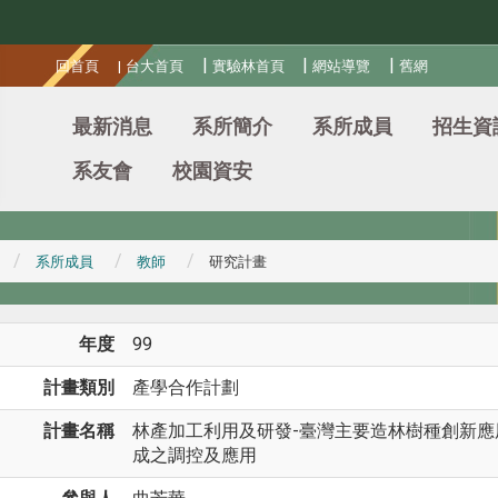
:::
|
|
|
回首頁
|
台大首頁
實驗林首頁
網站導覽
舊網
最新消息
系所簡介
系所成員
招生資
系友會
校園資安
系所成員
教師
研究計畫
年度
99
計畫類別
產學合作計劃
計畫名稱
林產加工利用及研發-臺灣主要造林樹種創新應
成之調控及應用