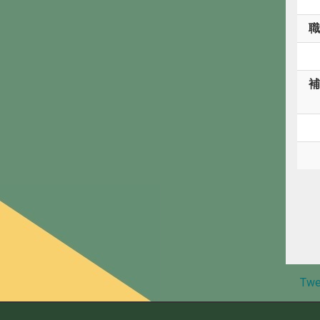
職
補
Twe