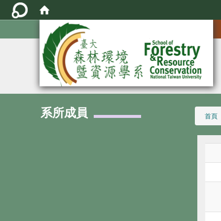
:::
系所成員
:::
首頁