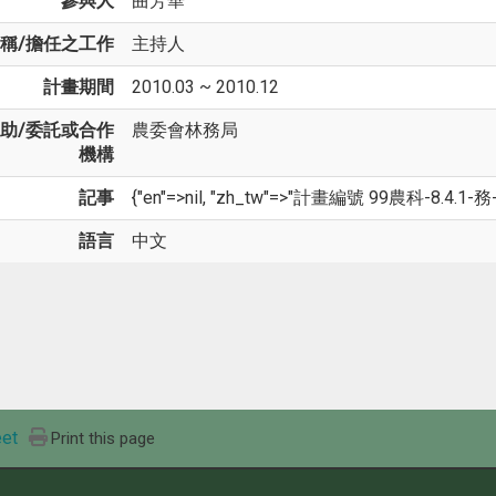
參與人
曲芳華
稱/擔任之工作
主持人
計畫期間
2010.03 ~ 2010.12
助/委託或合作
農委會林務局
機構
記事
{"en"=>nil, "zh_tw"=>"計畫編號 99農科-8.4.1-務-
語言
中文
et
Print this page