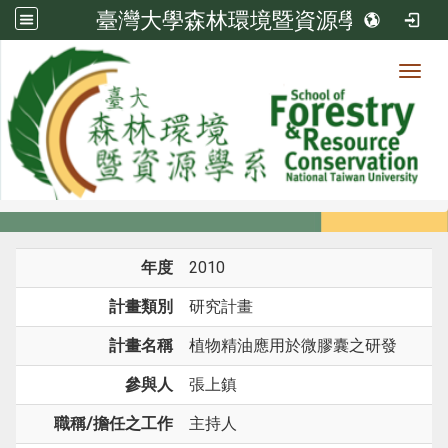
臺灣大學森林環境暨資源學系
Toggl
系所成員
:::
首頁
系所成員
教師
研究計畫
年度
2010
計畫類別
研究計畫
計畫名稱
植物精油應用於微膠囊之研發
參與人
張上鎮
職稱/擔任之工作
主持人