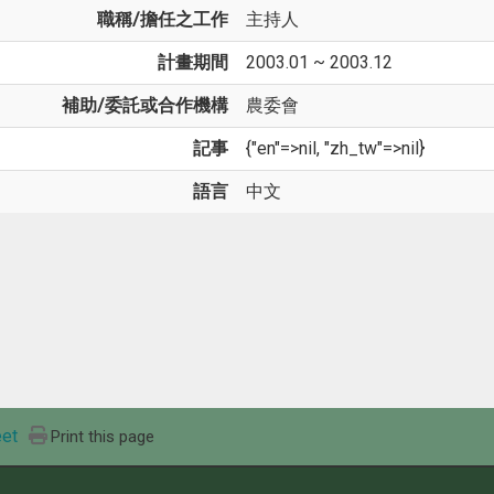
職稱/擔任之工作
主持人
計畫期間
2003.01 ~ 2003.12
補助/委託或合作機構
農委會
記事
{"en"=>nil, "zh_tw"=>nil}
語言
中文
et
Print this page