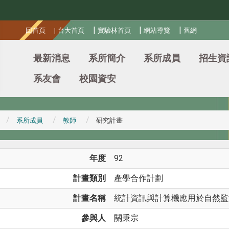
:::
|
|
|
回首頁
|
台大首頁
實驗林首頁
網站導覽
舊網
最新消息
系所簡介
系所成員
招生資
系友會
校園資安
系所成員
教師
研究計畫
年度
92
計畫類別
產學合作計劃
計畫名稱
統計資訊與計算機應用於自然監
參與人
關秉宗