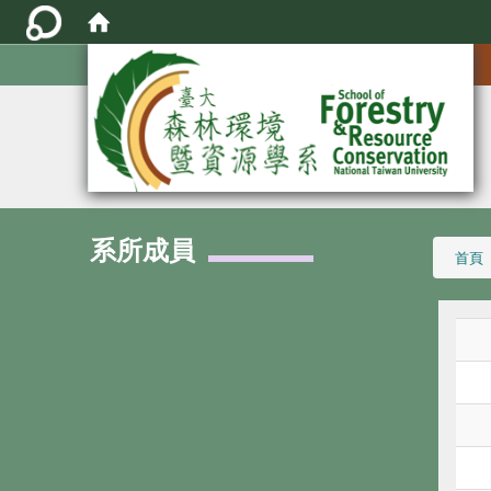
:::
系所成員
:::
首頁