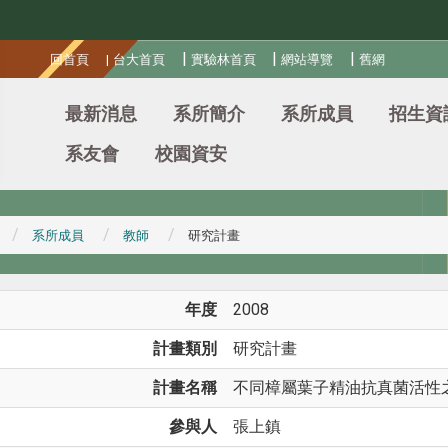
:::
|
|
|
回首頁
|
台大首頁
實驗林首頁
網站導覽
舊網
最新消息
系所簡介
系所成員
招生資
系友會
校園資安
系所成員
教師
研究計畫
年度
2008
計畫類別
研究計畫
計畫名稱
不同樟屬葉子精油抗真菌活性
參與人
張上鎮