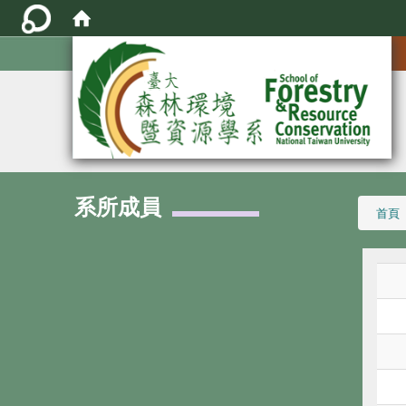
:::
系所成員
:::
首頁