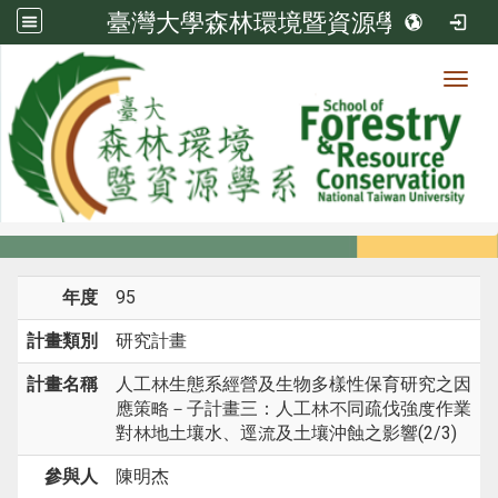
臺灣大學森林環境暨資源學系
Toggl
系所成員
:::
首頁
系所成員
教師
研究計畫
年度
95
計畫類別
研究計畫
計畫名稱
人工林生態系經營及生物多樣性保育研究之因
應策略－子計畫三：人工林不同疏伐強度作業
對林地土壤水、逕流及土壤沖蝕之影響(2/3)
參與人
陳明杰