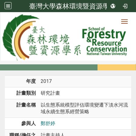
臺灣大學森林環境暨資源學系
Toggl
系所成員
:::
首頁
系所成員
教師
研究計畫
年度
2017
計畫類別
研究計畫
計畫名稱
以生態系統模型評估環境變遷下淡水河流
域永續生態系經營策略
參與人
鄭舒婷
職稱/擔任之
計畫主持人