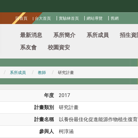
:::
|
|
|
回首頁
|
台大首頁
實驗林首頁
網站導覽
舊網
最新消息
系所簡介
系所成員
招生資
系友會
校園資安
系所成員
教師
研究計畫
年度
2017
計畫類別
研究計畫
計畫名稱
以養份最佳化促進能源作物植生復育
參與人
柯淳涵