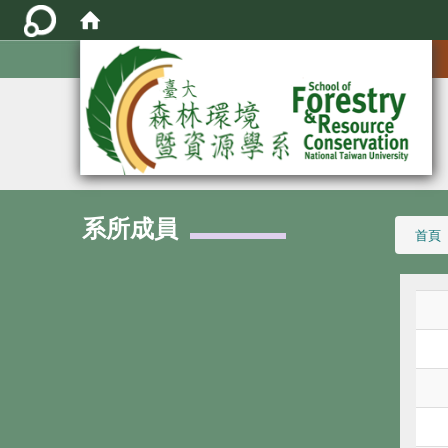
:::
系所成員
:::
首頁