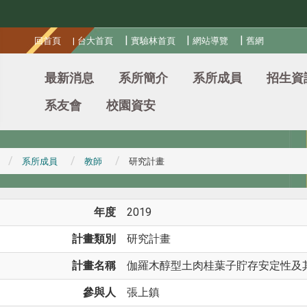
:::
|
|
|
回首頁
|
台大首頁
實驗林首頁
網站導覽
舊網
最新消息
系所簡介
系所成員
招生資
系友會
校園資安
系所成員
教師
研究計畫
年度
2019
計畫類別
研究計畫
計畫名稱
伽羅木醇型土肉桂葉子貯存安定性及其揮
參與人
張上鎮