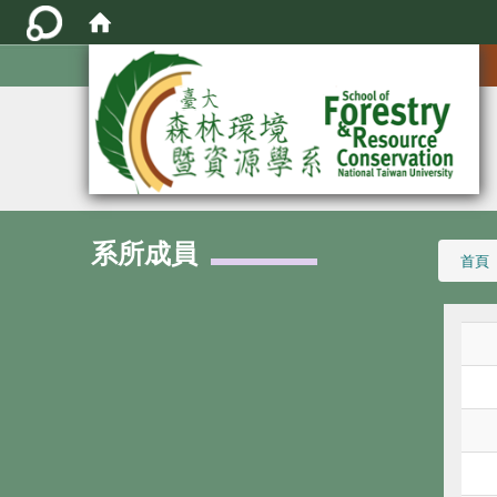
:::
系所成員
:::
首頁