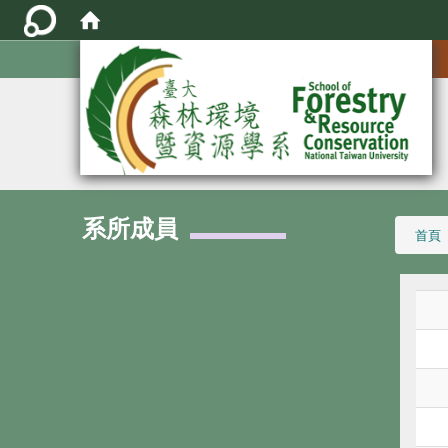
:::
系所成員
:::
首頁