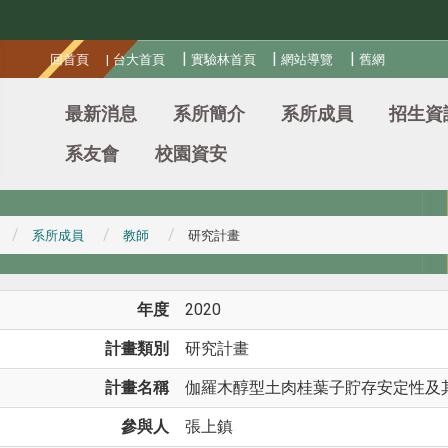
:::
|
|
|
回首頁
|
台大首頁
實驗林首頁
網站導覽
舊網
最新消息
系所簡介
系所成員
招生資
系友會
校園資安
系所成員
教師
研究計畫
年度
2020
計畫類別
研究計畫
計畫名稱
伽羅木醇型土肉桂葉子貯存安定性及其揮
參與人
張上鎮