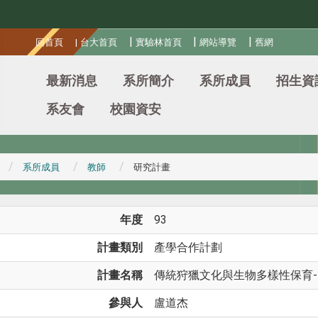
:::
|
|
|
回首頁
|
台大首頁
實驗林首頁
網站導覽
舊網
最新消息
系所簡介
系所成員
招生資
系友會
校園資安
系所成員
教師
研究計畫
年度
93
計畫類別
產學合作計劃
計畫名稱
傳統狩獵文化與生物多樣性保育-
參與人
盧道杰