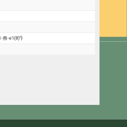
1-務-e1(8)"}