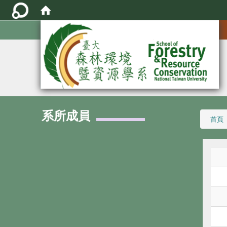
:::
系所成員
:::
首頁