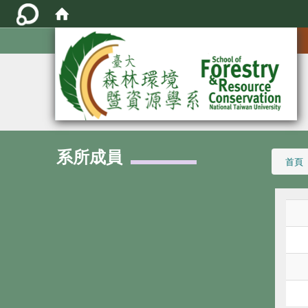
:::
系所成員
:::
首頁