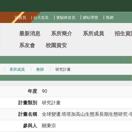
:::
|
|
|
回首頁
|
台大首頁
實驗林首頁
網站導覽
舊網
最新消息
系所簡介
系所成員
招生資
系友會
校園資安
系所成員
教師
研究計畫
年度
90
計畫類別
研究計畫
計畫名稱
全球變遷:塔塔加高山生態系長期生態研究
參與人
關秉宗