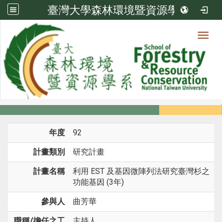
臺灣大學森林環境暨資源學系
Toggl
系所成員
:::
首頁
系所成員
教師
研究計畫
年度
92
計畫類別
研究計畫
計畫名稱
利用 EST 及基因微陣列法研究臺灣杉之
功能基因 (3年)
參與人
曲芳華
職稱/擔任之工
主持人