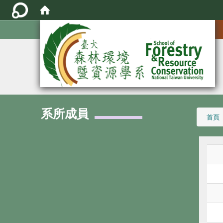
:::
系所成員
:::
首頁