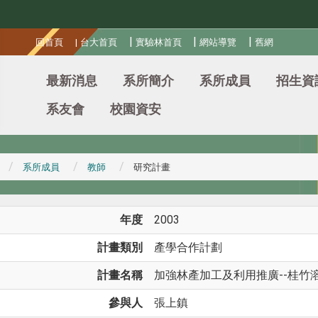
:::
|
|
|
回首頁
|
台大首頁
實驗林首頁
網站導覽
舊網
最新消息
系所簡介
系所成員
招生資
系友會
校園資安
系所成員
教師
研究計畫
年度
2003
計畫類別
產學合作計劃
計畫名稱
加強林產加工及利用推廣--桂竹
參與人
張上鎮