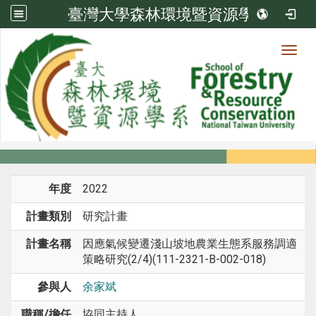
臺灣大學森林環境暨資源學系
Toggl
系所成員
:::
首頁
系所成員
教師
研究計畫
年度
2022
計畫類別
研究計畫
計畫名稱
因應氣候變遷淺山坡地農業生態系服務調適
策略研究(2/4)(111-2321-B-002-018)
參與人
余家斌
職稱/擔任
協同主持人