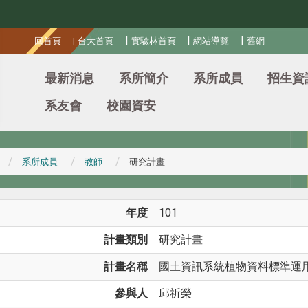
:::
|
|
|
回首頁
|
台大首頁
實驗林首頁
網站導覽
舊網
最新消息
系所簡介
系所成員
招生資
系友會
校園資安
系所成員
教師
研究計畫
年度
101
計畫類別
研究計畫
計畫名稱
國土資訊系統植物資料標準運用及
參與人
邱祈榮