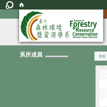
:::
系所成員
:::
首頁