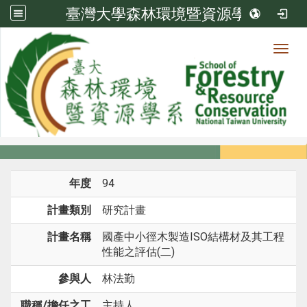
臺灣大學森林環境暨資源學系
Toggl
系所成員
:::
首頁
系所成員
教師
研究計畫
年度
94
計畫類別
研究計畫
計畫名稱
國產中小徑木製造ISO結構材及其工程
性能之評估(二)
參與人
林法勤
職稱/擔任之工
主持人