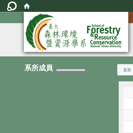
:::
系所成員
:::
首頁