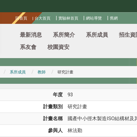
:::
|
|
|
回首頁
|
台大首頁
實驗林首頁
網站導覽
舊網
最新消息
系所簡介
系所成員
招生資
系友會
校園資安
系所成員
教師
研究計畫
年度
93
計畫類別
研究計畫
計畫名稱
國產中小徑木製造ISO結構材及
參與人
林法勤