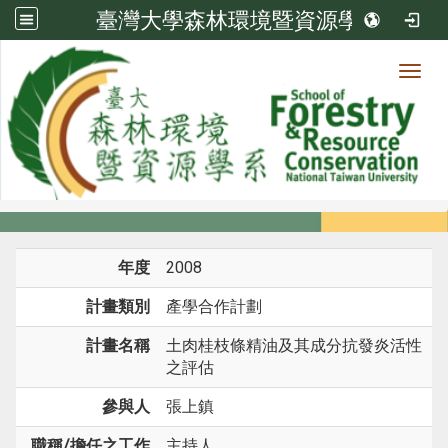
臺灣大學森林環境暨資源學系
Toggl
系所成員
:::
首頁
系所成員
教師
研究計畫
年度
2008
計畫類別
產學合作計劃
計畫名稱
土肉桂枝條精油及其成分抗發炎活性
之評估
參與人
張上鎮
職稱/擔任之工作
主持人