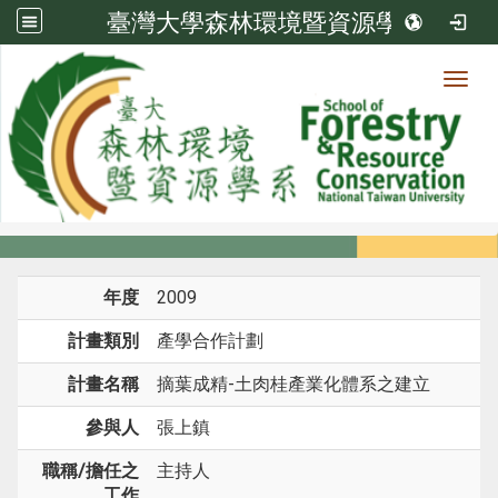
臺灣大學森林環境暨資源學系
Toggl
系所成員
:::
首頁
系所成員
教師
研究計畫
年度
2009
計畫類別
產學合作計劃
計畫名稱
摘葉成精-土肉桂產業化體系之建立
參與人
張上鎮
職稱/擔任之
主持人
工作