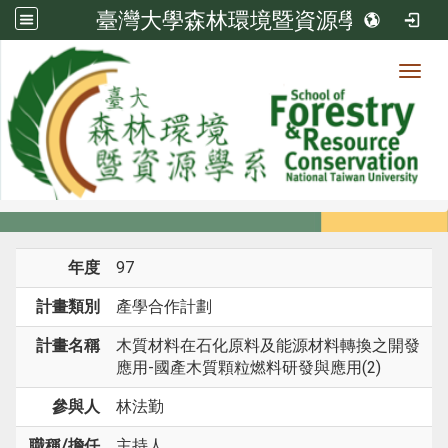
臺灣大學森林環境暨資源學系
Toggl
系所成員
:::
首頁
系所成員
教師
研究計畫
年度
97
計畫類別
產學合作計劃
計畫名稱
木質材料在石化原料及能源材料轉換之開發
應用-國產木質顆粒燃料研發與應用(2)
參與人
林法勤
職稱/擔任
主持人