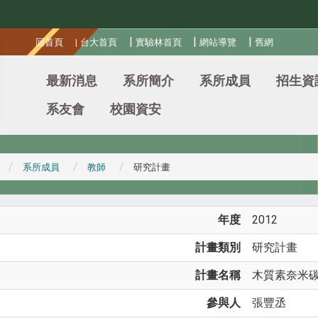
:::
|
|
|
回首頁
|
台大首頁
實驗林首頁
網站導覽
舊網
最新消息
系所簡介
系所成員
招生資
系友會
校園資安
系所成員
教師
研究計畫
年度
2012
計畫類別
研究計畫
計畫名稱
木質素奈米
參與人
張豐丞