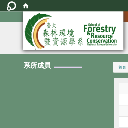
:::
系所成員
:::
首頁