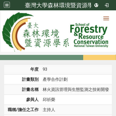
臺灣大學森林環境暨資源學系
Toggl
系所成員
:::
首頁
系所成員
教師
研究計畫
年度
93
計畫類別
產學合作計劃
計畫名稱
林火資訊管理與生態監測之技術開發
參與人
邱祈榮
職稱/擔任之工作
主持人