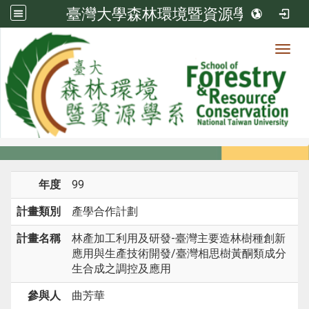
臺灣大學森林環境暨資源學系
Toggl
系所成員
:::
首頁
系所成員
教師
研究計畫
年度
99
計畫類別
產學合作計劃
計畫名稱
林產加工利用及研發-臺灣主要造林樹種創新
應用與生產技術開發/臺灣相思樹黃酮類成分
生合成之調控及應用
參與人
曲芳華