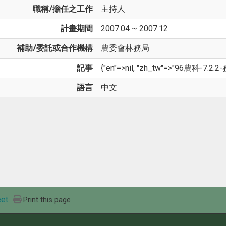
職稱/擔任之工作
主持人
計畫期間
2007.04 ~ 2007.12
補助/委託或合作機構
農委會林務局
記事
{"en"=>nil, "zh_tw"=>"96農科-7.2.2-
語言
中文
et
Print this page