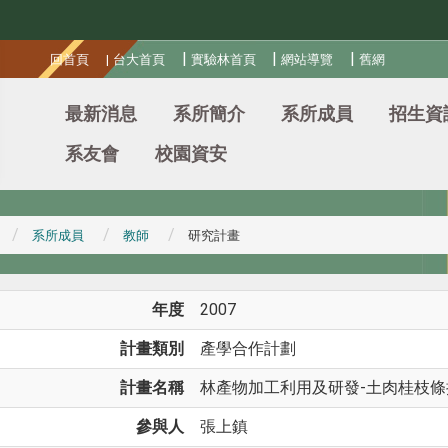
:::
|
|
|
回首頁
|
台大首頁
實驗林首頁
網站導覽
舊網
最新消息
系所簡介
系所成員
招生資
系友會
校園資安
系所成員
教師
研究計畫
年度
2007
計畫類別
產學合作計劃
計畫名稱
林產物加工利用及研發-土肉桂枝
參與人
張上鎮