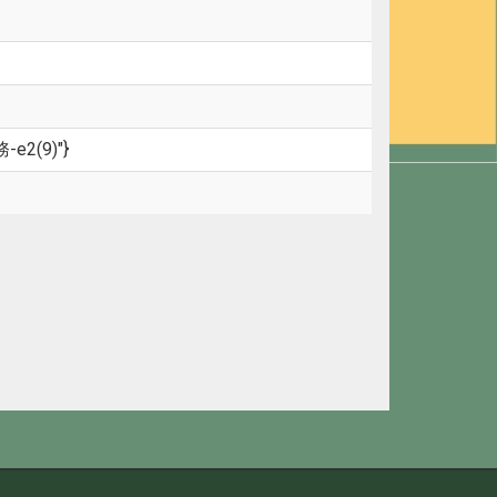
務-e2(9)"}