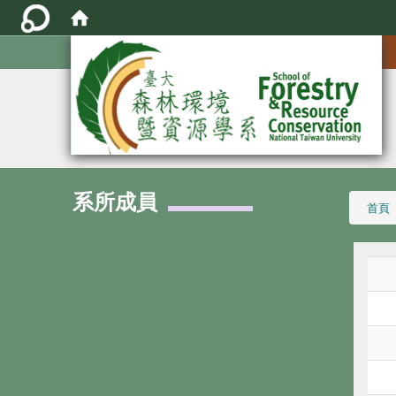
:::
系所成員
:::
首頁