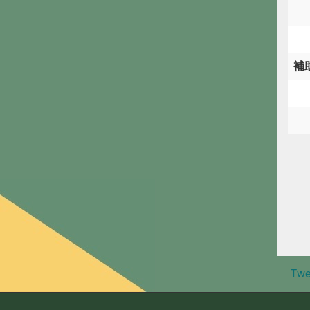
補
Twe