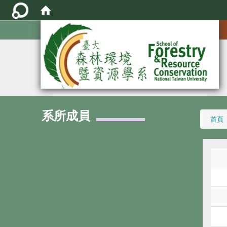
:::
系所成員
:::
首頁