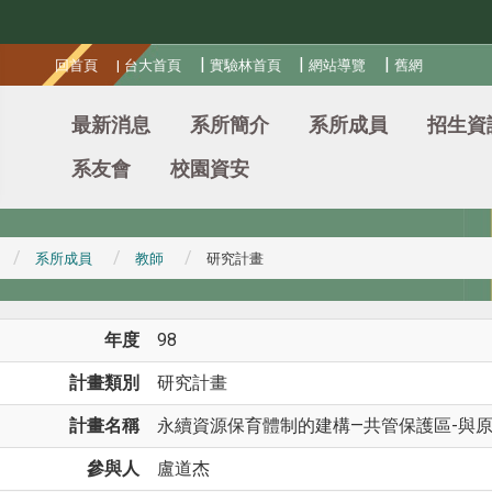
:::
|
|
|
回首頁
|
台大首頁
實驗林首頁
網站導覽
舊網
最新消息
系所簡介
系所成員
招生資
系友會
校園資安
系所成員
教師
研究計畫
年度
98
計畫類別
研究計畫
計畫名稱
永續資源保育體制的建構—共管保護區-與原
參與人
盧道杰