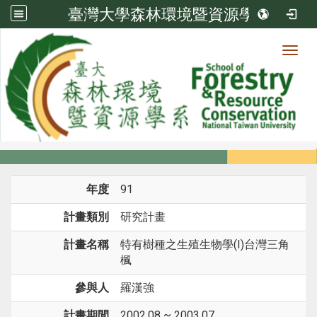
臺灣大學森林環境暨資源學系
Toggl
系所成員
:::
首頁
系所成員
教師
研究計畫
年度
91
計畫類別
研究計畫
計畫名稱
特有樹種之生殖生物學(I)台灣三角
楓
參與人
羅漢強
計畫期間
2002.08 ~ 2003.07