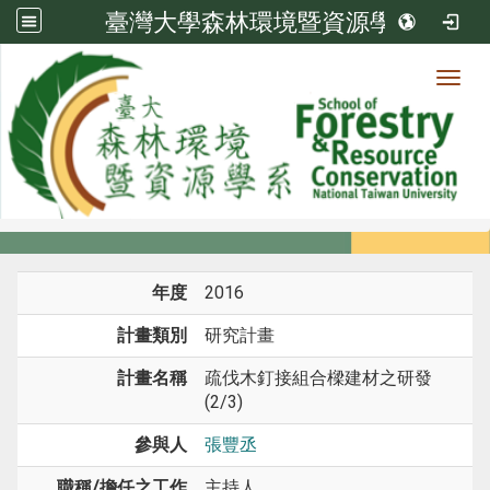
臺灣大學森林環境暨資源學系
Toggl
系所成員
:::
首頁
系所成員
教師
研究計畫
年度
2016
計畫類別
研究計畫
計畫名稱
疏伐木釘接組合樑建材之研發
(2/3)
參與人
張豐丞
職稱/擔任之工作
主持人