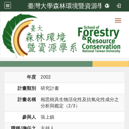
臺灣大學森林環境暨資源學系
Toggl
系所成員
:::
首頁
系所成員
教師
研究計畫
年度
2002
計畫類別
研究計畫
計畫名稱
相思樹具生物活化性及抗氧化性成分之
分析與鑑定（2/3）
參與人
張上鎮
職稱/擔任之
主持人