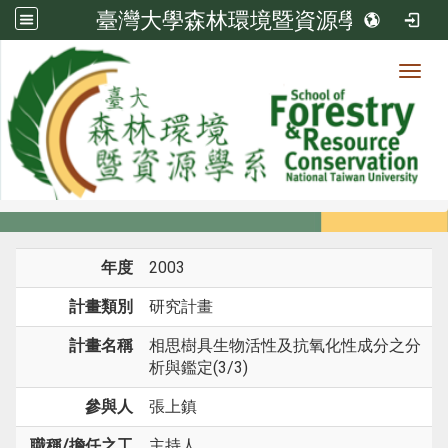
臺灣大學森林環境暨資源學系
Toggl
系所成員
:::
首頁
系所成員
教師
研究計畫
年度
2003
計畫類別
研究計畫
計畫名稱
相思樹具生物活性及抗氧化性成分之分
析與鑑定(3/3)
參與人
張上鎮
職稱/擔任之工
主持人