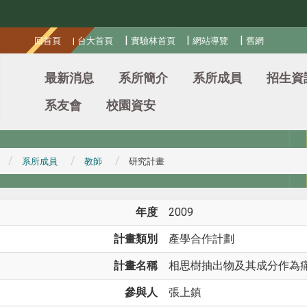
:::
|
|
|
回首頁
|
台大首頁
實驗林首頁
網站導覽
舊網
最新消息
系所簡介
系所成員
招生資
系友會
校園資安
系所成員
教師
研究計畫
年度
2009
計畫類別
產學合作計劃
計畫名稱
相思樹抽出物及其成分作為
參與人
張上鎮