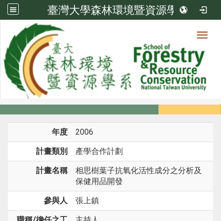
臺灣大學森林環境暨資源學系
Toggl
系所成員
:::
首頁
系所成員
教師
研究計畫
年度
2006
計畫類別
產學合作計劃
計畫名稱
相思樹葉子抗氧化活性成分之分析及
保健用品開發
參與人
張上鎮
職稱/擔任之工
主持人