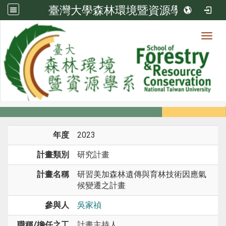
臺灣大學森林環境暨資源學系
Toggl
系所成員
:::
首頁
系所成員
教師
研究計畫
年度
2023
計畫類別
研究計畫
計畫名稱
研習美加森林遺傳與育林技術因應氣
候變遷之計畫
參與人
吳家禎
職稱/擔任之工
計畫主持人