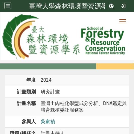
臺灣大學森林環境暨資源學系
Toggl
系所成員
:::
首頁
系所成員
教師
研究計畫
年度
2024
計畫類別
研究計畫
計畫名稱
臺灣土肉桂化學型成分分析、DNA鑑定與
培育栽植委託服務案
參與人
吳家禎
職稱/擔任之
計畫主持人