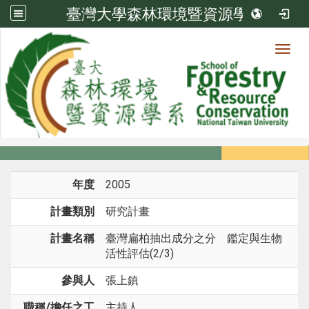
臺灣大學森林環境暨資源學系
Toggl
系所成員
:::
首頁
系所成員
教師
研究計畫
年度
2005
計畫類別
研究計畫
計畫名稱
臺灣扁柏抽出成分之分離鑑定與生物
活性評估(2/3)
參與人
張上鎮
職稱/擔任之工
主持人