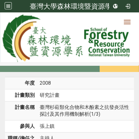
臺灣大學森林環境暨資源學系
Toggl
系所成員
:::
首頁
系所成員
教師
研究計畫
年度
2008
計畫類別
研究計畫
計畫名稱
臺灣杉萜類化合物和木酚素之抗發炎活性
探討及其作用機制解析(1/3)
參與人
張上鎮
職稱/擔任之
主持人