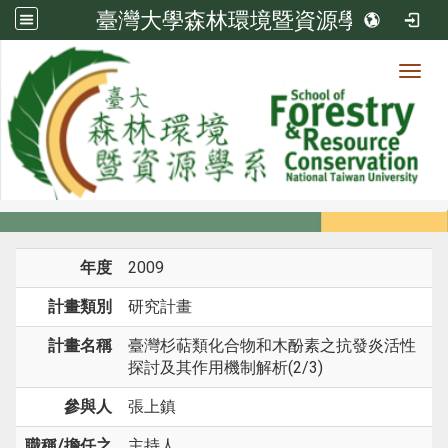
臺灣大學森林環境暨資源學系
Toggl
系所成員
:::
首頁
系所成員
教師
研究計畫
年度
2009
計畫類別
研究計畫
計畫名稱
臺灣杉萜類化合物和木酚素之抗發炎活性
探討及其作用機制解析(2/3)
參與人
張上鎮
職稱/擔任之
主持人