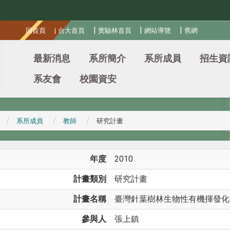
:::
|
|
|
回首頁
|
台大首頁
實驗林首頁
網站導覽
舊網
最新消息
系所簡介
系所成員
招生資
系友會
校園資安
系所成員
教師
研究計畫
年度
2010
計畫類別
研究計畫
計畫名稱
臺灣針葉樹林生物性有機揮發化合
參與人
張上鎮