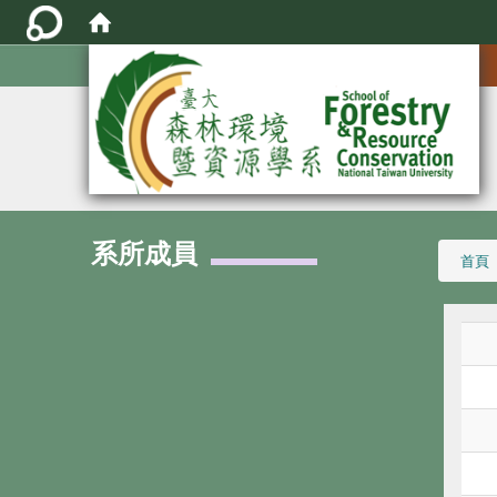
:::
系所成員
:::
首頁