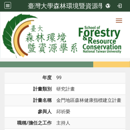
臺灣大學森林環境暨資源學系
Toggl
系所成員
:::
首頁
系所成員
教師
研究計畫
年度
99
計畫類別
研究計畫
計畫名稱
金門地區森林健康指標建立計畫
參與人
邱祈榮
職稱/擔任之工作
主持人