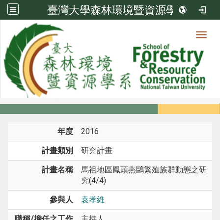
臺灣大學森林環境暨資源學系
Toggl
系所成員
:::
首頁
系所成員
教師
研究計畫
年度
2016
計畫類別
研究計畫
計畫名稱
馬祖地區鳳頭燕鷗繁殖族群動態之研
究(4/4)
參與人
袁孝維
職稱/擔任之工作
主持人