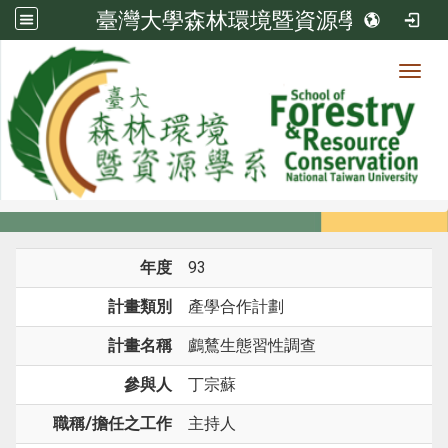
臺灣大學森林環境暨資源學系
Toggl
系所成員
:::
首頁
系所成員
教師
研究計畫
年度
93
計畫類別
產學合作計劃
計畫名稱
鸕鶿生態習性調查
參與人
丁宗蘇
職稱/擔任之工作
主持人