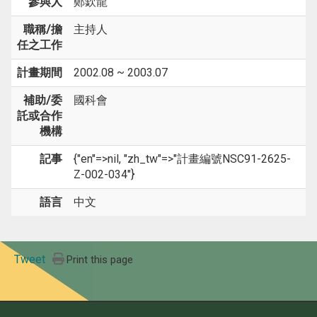
參與人
鄭欽龍
職稱/擔
主持人
任之工作
計畫期間
2002.08 ~ 2003.07
補助/委
國科會
託或合作
機構
記事
{"en"=>nil, "zh_tw"=>"計畫編號NSC91-2625-
Z-002-034"}
語言
中文
Tweet
Print this page