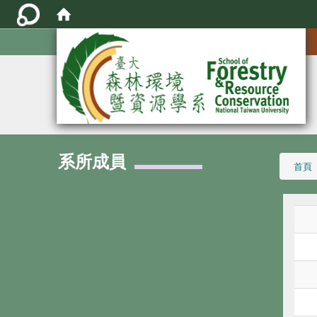
:::
系所成員
:::
首頁