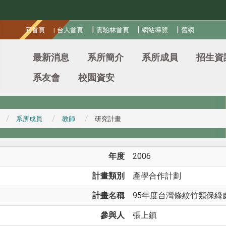
:::
|
|
|
回首頁
|
台大首頁
實驗林首頁
網站導覽
舊網
最新消息
系所簡介
系所成員
招生資
系友會
校園資安
系所成員
教師
研究計畫
年度
2006
計畫類別
產學合作計劃
計畫名稱
95年度台灣條紋竹類保綠
參與人
張上鎮