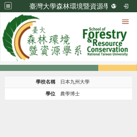
臺灣大學森林環境暨資源學系
Toggl
系所成員
:::
首頁
系所成員
教師
學歷
學校名稱
日本九州大學
學位
農學博士