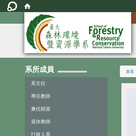
:::
系所成員
:::
首頁
系主任
專任教師
兼任師資
退休教師
行政人員