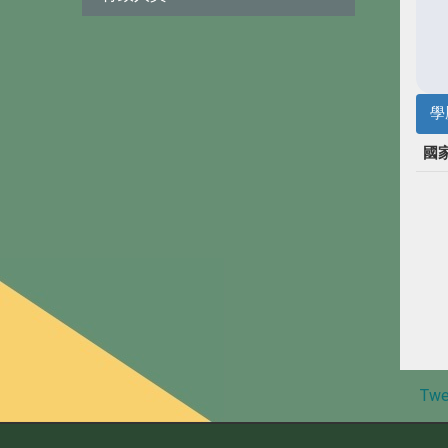
學
國
Twe