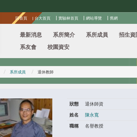
:::
|
|
|
回首頁
|
台大首頁
實驗林首頁
網站導覽
舊網
最新消息
系所簡介
系所成員
招生資
系友會
校園資安
系所成員
退休教師
狀態
退休師資
姓名
陳永寬
職稱
名譽教授