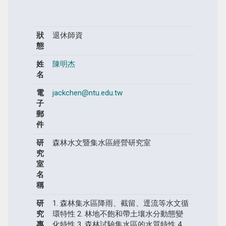
狀
退休師資
態
姓
陳明杰
名
電
jackchen@ntu.edu.tw
子
郵
件
研
森林水文暨集水區經營研究室
究
室
名
稱
研
1. 森林集水區降雨、截留、逕流等水文循
究
環特性 2. 林地不飽和帶土壤水分動態變
專
化特性 3. 森林試驗集水區的水質特性 4.