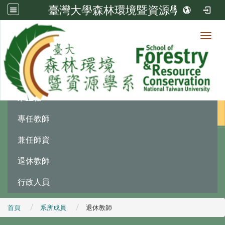
臺灣大學森林環境暨資源學系
Toggl
系所成員
:::
系主任
專任教師
兼任師資
退休教師
行政人員
首頁
系所成員
退休教師