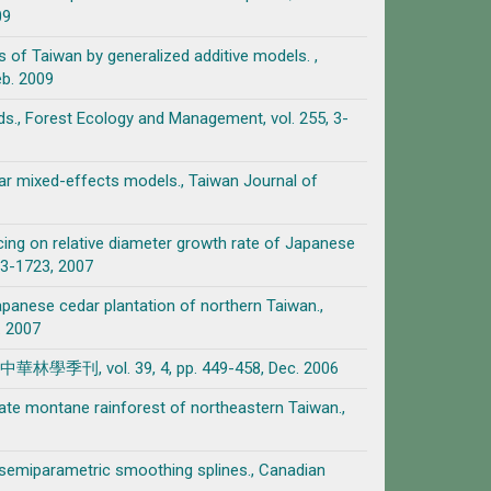
09
of Taiwan by generalized additive models. ,
eb. 2009
ds., Forest Ecology and Management, vol. 255, 3-
ear mixed-effects models., Taiwan Journal of
cing on relative diameter growth rate of Japanese
13-1723, 2007
Japanese cedar plantation of northern Taiwan.,
. 2007
. 39, 4, pp. 449-458, Dec. 2006
rate montane rainforest of northeastern Taiwan.,
 semiparametric smoothing splines., Canadian