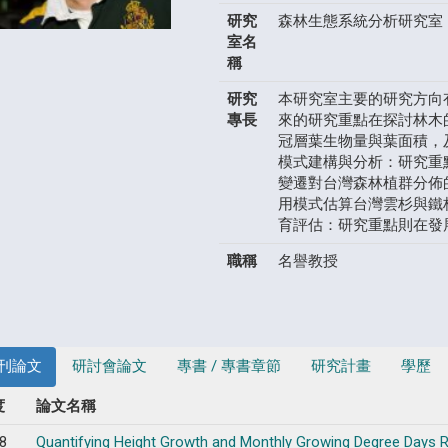
研究
森林生態系統分析研究室
室名
稱
研究
本研究室主要的研究方向有
專長
來的研究重點在探討林木
冠層葉生物量與葉面積，及
模式建構與分析：研究重
變遷對台灣森林植群分佈
用模式估算台灣雲杉與鐵杉
育評估：研究重點則在發
職稱
名譽教授
刊論文
研討會論文
專書 / 專書章節
研究計畫
學歷
度
論文名稱
8
Quantifying Height Growth and Monthly Growing Degree Days Re