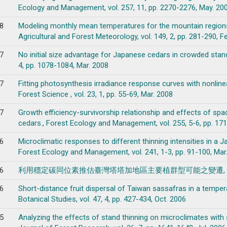
Ecology and Management, vol. 257, 11, pp. 2270-2276, May. 20
8
Modeling monthly mean temperatures for the mountain regions 
Agricultural and Forest Meteorology, vol. 149, 2, pp. 281-290, F
7
No initial size advantage for Japanese cedars in crowded stan
4, pp. 1078-1084, Mar. 2008
7
Fitting photosynthesis irradiance response curves with nonlin
Forest Science , vol. 23, 1, pp. 55-69, Mar. 2008
7
Growth efficiency-survivorship relationship and effects of spa
cedars., Forest Ecology and Management, vol. 255, 5-6, pp. 17
6
Microclimatic responses to different thinning intensities in a 
Forest Ecology and Management, vol. 241, 1-3, pp. 91-100, Mar
6
利用穩定碳同位素推估臺灣塔塔加地區主要植群型可能之變遷, 中華林學季刊, vol
6
Short-distance fruit dispersal of Taiwan sassafras in a tempe
Botanical Studies, vol. 47, 4, pp. 427-434, Oct. 2006
5
Analyzing the effects of stand thinning on microclimates with