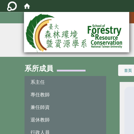
:::
系所成員
:::
首頁
系主任
專任教師
兼任師資
退休教師
行政人員