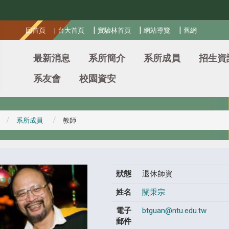
:::
|
|
|
回首頁
|
台大首頁
實驗林首頁
網站導覽
舊網
最新消息
系所簡介
系所成員
招生資
系友會
校園資安
系所成員
教師
狀態
退休師資
姓名
關秉宗
電子
btguan@ntu.edu.tw
郵件