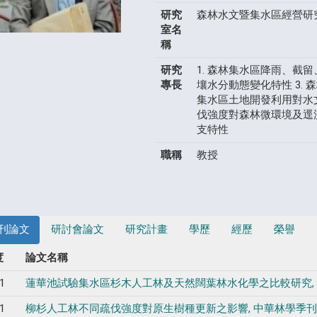
研究
森林水文暨集水區經營研
室名
稱
研究
1. 森林集水區降雨、截留
專長
壤水分動態變化特性 3. 
集水區土地開發利用對水文
伐強度對森林微環境及逕流
支特性
職稱
教授
刊論文
研討會論文
研究計畫
學歷
經歷
榮譽
度
論文名稱
1
蓮華池試驗集水區杉木人工林及天然闊葉林水化學之比較研究, 中華林學季刊, vol
1
柳杉人工林不同疏伐強度對原生樹種更新之影響, 中華林學季刊, vol. 45, 1,