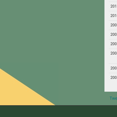
201
201
200
200
200
200
200
200
Twe