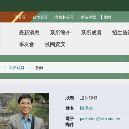
:::
|
|
|
回首頁
|
台大首頁
實驗林首頁
網站導覽
舊網
最新消息
系所簡介
系所成員
招生資
系友會
校園資安
系所成員
教師
狀態
退休師資
姓名
陳明杰
電子
jackchen@ntu.edu.tw
郵件