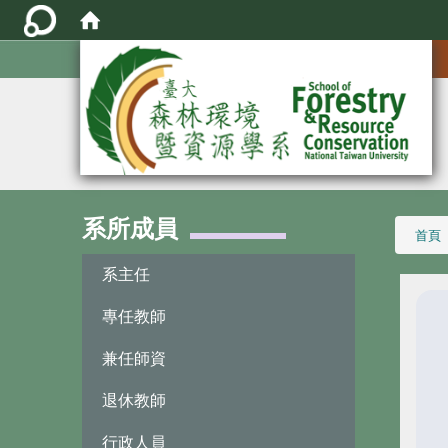
:::
系所成員
:::
首頁
系主任
專任教師
兼任師資
退休教師
行政人員